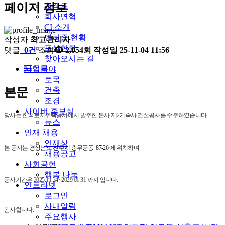
페이지 정보
조직도
회사연혁
CI 소개
면허증 현황
작성자
최고관리자
포상현황
댓글
0건
조회
2,054회
작성일
25-11-04 11:56
찾아오시는 길
목록
사업분야
토목
건축
본문
조경
사이버 홍보실
당사는 한국토지주택공사에서 발주한
본사 제2기숙사 건설공사를
수주하였습니다.
뉴스
인재 채용
인재상
본 공사는
경상남도 진주시 충무공동 87-26
에 위치하며
채용공고
사회공헌
행복 나눔
공사기간은
2025.11.24~2029.01.31
까지 입니다.
인트라넷
로그인
사내알림
감사합니다.
주요행사