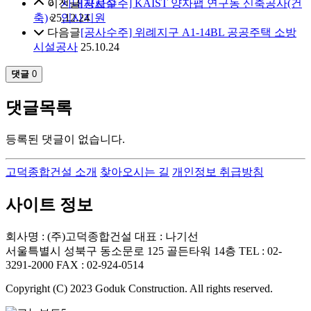
사내자료실
이전글
[공사수주] KAIST 양자팹 연구동 신축공사(건
입사지원
축)
25.12.24
다음글
[공사수주] 위례지구 A1-14BL 공공주택 소방
시설공사
25.10.24
댓글
0
댓글목록
등록된 댓글이 없습니다.
고덕종합건설 소개
찾아오시는 길
개인정보 취급방침
사이트 정보
회사명 : (주)고덕종합건설 대표 : 나기선
서울특별시 성북구 동소문로 125 골든타워 14층 TEL : 02-
3291-2000 FAX : 02-924-0514
Copyright (C) 2023 Goduk Construction. All rights reserved.