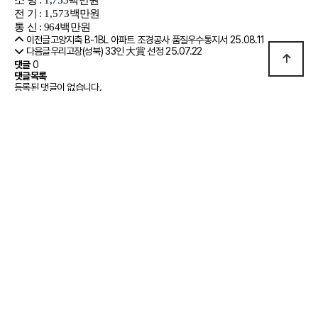
소 방 :
1,753
백만원
전 기 :
1,573
백만원
통 신 :
964
백만원
이전글
고양지축 B-1BL 아파트 조경공사 품질우수통지서
25.08.11
다음글
우리고장(성북) 33인 大賞 선정
25.07.22
댓글
0
댓글목록
등록된 댓글이 없습니다.
사이트 정보
고덕종합건설 소개
찾아오시는 길
개인정보 취급방침
회사명 : (주)고덕종합건설 대표 : 나기선
서울특별시 성북구 동소문로 125 골든타워 14층 TEL : 02-3291-2000 FAX :
02-924-0514
Copyright (C) 2023 Goduk Construction. All rights reserved.