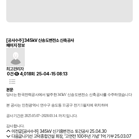
[공사수주] 345kV 신송도변전소 신축공사
페이지 정보
최고관리자
0건
4,018회
25-04-15 08:13
본문
당사는 한국전력공사에서 발주한 345kV 신송도변전소 신축공사를 수주하였습니다
본 공사는 인천광역시 연수구 송도동 11공구 전기 1필지
에 위치하며
공사기간은
2025.05.07~2028.03.14.
까지 입니다.
감사합니다.
이전글
[공사수주] 345kV 신기흥변전소 토건공사
25.04.30
다음글
나기선 고덕종합건설 회장, '고연전 100주년 기념' 1억 기부
25.03.07